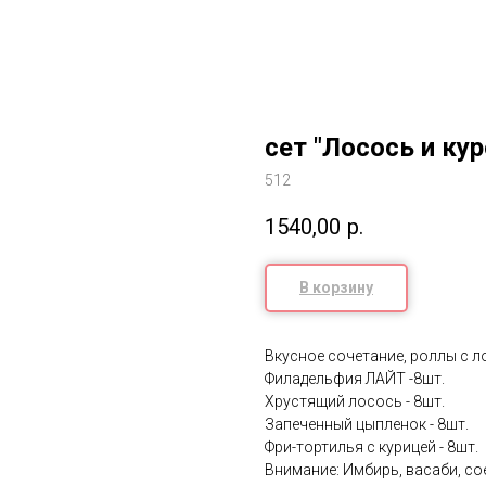
сет "Лосось и ку
512
1540,00
р.
В корзину
Вкусное сочетание, роллы с л
Филадельфия ЛАЙТ -8шт.
Хрустящий лосось - 8шт.
Запеченный цыпленок - 8шт.
Фри-тортилья с курицей - 8шт.
Внимание: Имбирь, васаби, со