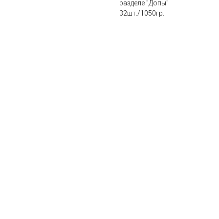
разделе "Допы"
32шт./1050гр.