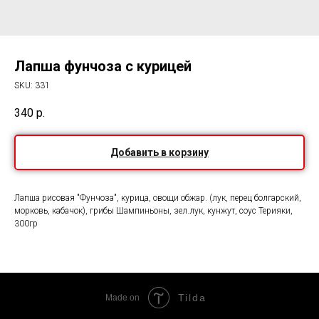
Лапша фунчоза с курицей
SKU:
331
340
р.
Добавить в корзину
Лапша рисовая "Фунчоза", курица, овощи обжар. (лук, перец болгарский,
морковь, кабачок), грибы Шампиньоны, зел.лук, кунжут, соус Терияки,
300гр
Tilda
Made on