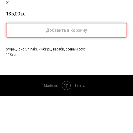
51
135,00
р.
Добавить в корзину
огурец, рис Shinaki, имбирь, васаби, соевый соус
110гр.
Tilda
Made on