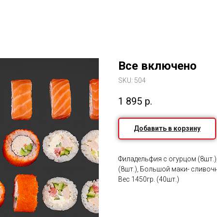
Все включено
SKU:
504
1 895
р.
Добавить в корзину
Филадельфия с огурцом (8шт.),
(8шт.), Большой маки- сливоч
Вес 1450гр. (40шт.)