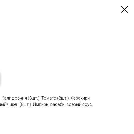
 Калифорния (8шт.), Томаго (8шт.), Харакири
ный чикен (8шт.) Имбирь, васаби, соевый соус.