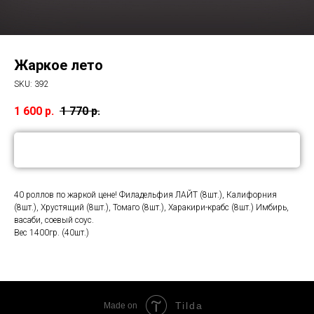
Жаркое лето
SKU:
392
1 600
р.
1 770
р.
В корзину
40 роллов по жаркой цене! Филадельфия ЛАЙТ (8шт.), Калифорния
(8шт.), Хрустящий (8шт.), Томаго (8шт.), Харакири-крабс (8шт.) Имбирь,
васаби, соевый соус.
Вес 1400гр. (40шт.)
Tilda
Made on